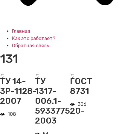
Главная
Как это работает?
Обратная связь
131
ТУ 14-
ТУ
ГОСТ
3Р-1128-
1317-
8731
2007
006.1-
306
593377520-
108
2003
54