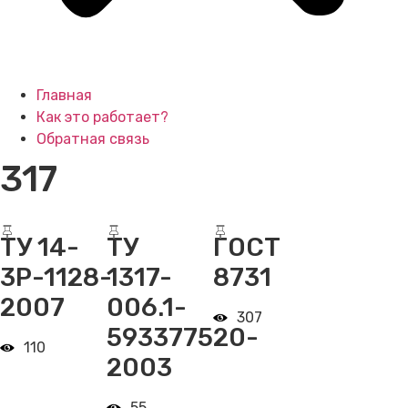
Главная
Как это работает?
Обратная связь
317
ТУ 14-
ТУ
ГОСТ
3Р-1128-
1317-
8731
2007
006.1-
307
593377520-
110
2003
55