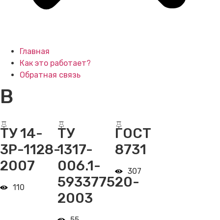
Главная
Как это работает?
Обратная связь
В
ТУ 14-
ТУ
ГОСТ
3Р-1128-
1317-
8731
2007
006.1-
307
593377520-
110
2003
55