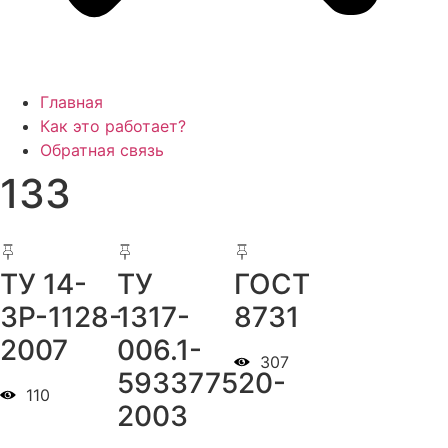
Главная
Как это работает?
Обратная связь
133
ТУ 14-
ТУ
ГОСТ
3Р-1128-
1317-
8731
2007
006.1-
307
593377520-
110
2003