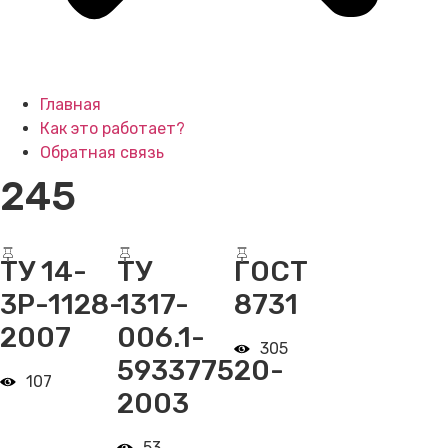
Главная
Как это работает?
Обратная связь
245
ТУ 14-
ТУ
ГОСТ
3Р-1128-
1317-
8731
2007
006.1-
305
593377520-
107
2003
53