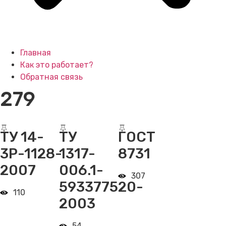
Главная
Как это работает?
Обратная связь
279
ТУ 14-
ТУ
ГОСТ
3Р-1128-
1317-
8731
2007
006.1-
307
593377520-
110
2003
54